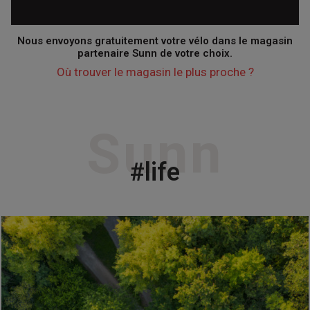
Nous envoyons gratuitement votre vélo dans le magasin
partenaire Sunn de votre choix.
Où trouver le magasin le plus proche ?
Sunn
#life