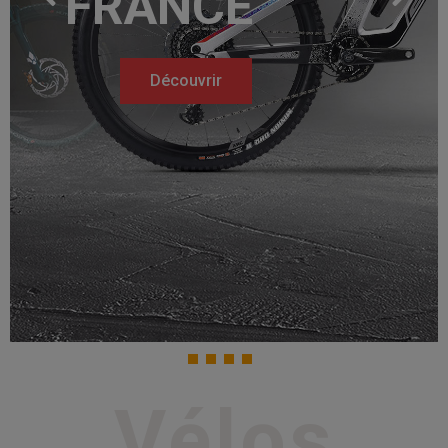
FRANCE
Découvrir
Vélos