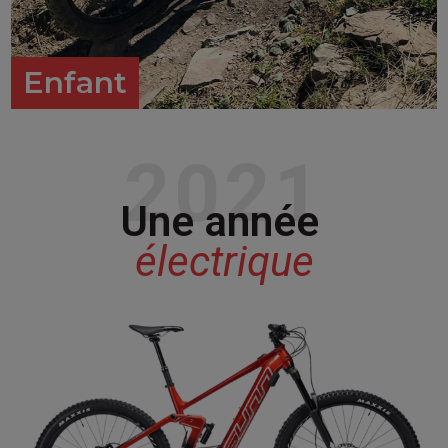
Enfant
2021
Une année
électrique