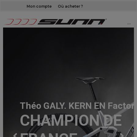
Mon compte
Où acheter ?
···
Théo GALY. KERN EN Factory
CHAMPION DE